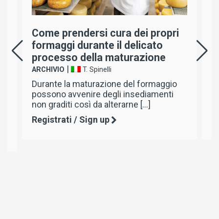
endersi cura dei propri
Un invito a cono
i durante il delicato
antico e gustos
so della maturazione
quello in pasta
|
|
T. Spinelli
ARCHIVIO
B. Merc
la maturazione del formaggio
Dalla prima antica 
avvenire degli insediamenti
al prodotto miglior
ti così da alterarne […]
L’unico caglio in gr
ti / Sign up
Registrati / Sign 