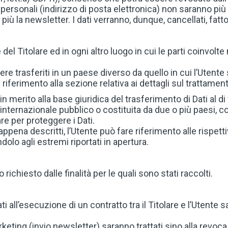
 personali (indirizzo di posta elettronica) non saranno più t
più la newsletter. I dati verranno, dunque, cancellati, fatt
 del Titolare ed in ogni altro luogo in cui le parti coinvolt
re trasferiti in un paese diverso da quello in cui l’Utente 
riferimento alla sezione relativa ai dettagli sul trattament
in merito alla base giuridica del trasferimento di Dati al d
o internazionale pubblico o costituita da due o più paesi
re per proteggere i Dati.
appena descritti, l’Utente può fare riferimento alle rispe
olo agli estremi riportati in apertura.
 richiesto dalle finalità per le quali sono stati raccolti.
ati all’esecuzione di un contratto tra il Titolare e l’Utente
marketing (invio newsletter) saranno trattati sino alla revo