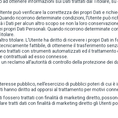
to ad ottenere informazioni sui Dati trattati dal Titolare, s
’Utente può verificare la correttezza dei propri Dati e ric
 Quando ricorrono determinate condizioni, l’Utente può ric
terà i Dati per alcun altro scopo se non la loro conservazion
i propri Dati Personali. Quando ricorrono determinate cond
itolare.
 altro titolare. L’Utente ha diritto di ricevere i propri Dati
tecnicamente fattibile, di ottenerne il trasferimento senza
ono trattati con strumenti automatizzati ed il trattamento
ure contrattuali ad esso connesse.
un reclamo all’autorità di controllo della protezione dei 
nteresse pubblico, nell’esercizio di pubblici poteri di cui è
nti hanno diritto ad opporsi al trattamento per motivi conne
ati fossero trattati con finalità di marketing diretto, poss
are tratti dati con finalità di marketing diretto gli Utenti 