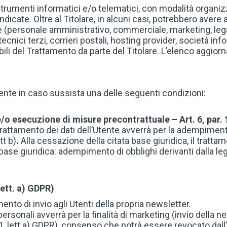
strumenti informatici e/o telematici, con modalità organi
 indicate. Oltre al Titolare, in alcuni casi, potrebbero avere
e (personale amministrativo, commerciale, marketing, lega
 tecnici terzi, corrieri postali, hosting provider, società 
li del Trattamento da parte del Titolare. L’elenco aggio
l’Utente in caso sussista una delle seguenti condizioni:
o esecuzione di misure precontrattuale – Art. 6, par. 1
l trattamento dei dati dell’Utente avverrà per la adempime
tt b)
.
Alla cessazione della citata base giuridica, il trattam
base giuridica: adempimento di obblighi derivanti dalla legg
lett. a) GDPR)
amento di invio agli Utenti della propria newsletter.
personali avverrà per la finalità di marketing (invio della n
r. 1, lett.a) GDPR), consenso che potrà essere revocato d