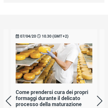
2)
08/04/20
10.30 (GMT+2)
dei propri
Un invito a conoscere il più
elicato
antico e gustoso dei cagli:
razione
quello in pasta