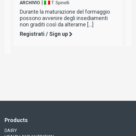
|
ARCHIVIO
B. Mercuri
el formaggio
Dalla prima antica coagulazone del l
nsediamenti
al prodotto migliorato oggi sul merc
ne […]
L’unico caglio in grado […]
Registrati / Sign up
Products
DAIRY