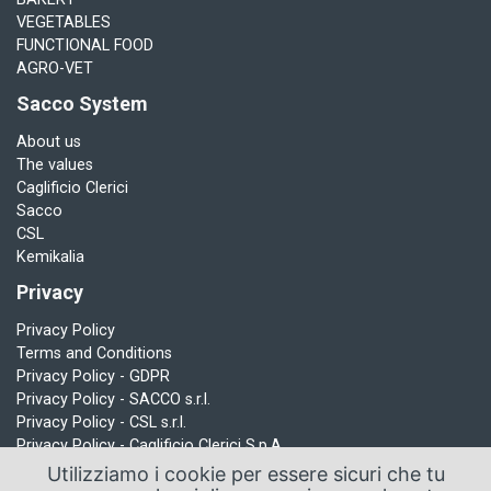
VEGETABLES
FUNCTIONAL FOOD
AGRO-VET
Sacco System
About us
The values
Caglificio Clerici
Sacco
CSL
Kemikalia
Privacy
Privacy Policy
Terms and Conditions
Privacy Policy - GDPR
Privacy Policy - SACCO s.r.l.
Privacy Policy - CSL s.r.l.
Privacy Policy - Caglificio Clerici S.p.A.
Use of cookies
Utilizziamo i cookie per essere sicuri che tu