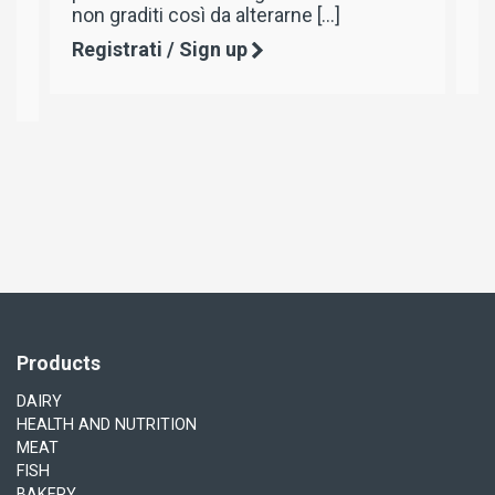
ne […]
L’unico caglio in grado […]
Registrati / Sign up
Products
DAIRY
HEALTH AND NUTRITION
MEAT
FISH
BAKERY